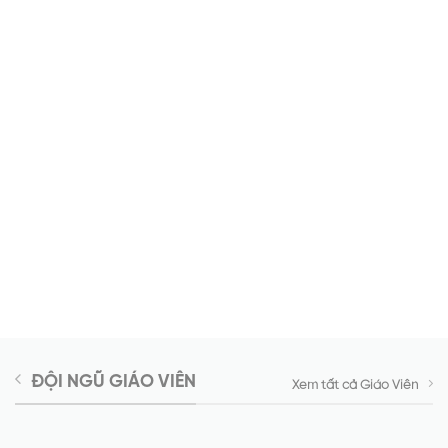
PILATES REFORMER
Các lớp Pilates kết hợp sử dụng máy Pilates
Reformer
Xem thêm
ĐỘI NGŨ GIÁO VIÊN
Xem tất cả Giáo Viên