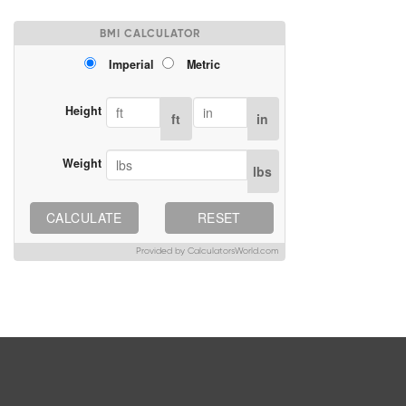
BMI CALCULATOR
Imperial
Metric
Height
ft
in
Weight
lbs
CALCULATE
RESET
Provided by CalculatorsWorld.com