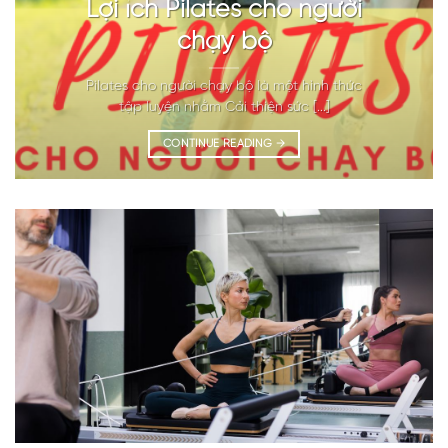
Lợi ích Pilates cho người
chạy bộ
Pilates cho người chạy bộ là một hình thức
tập luyện nhằm Cải thiện sức [...]
CONTINUE READING
→