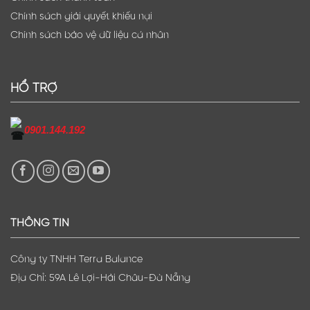
Chính sách giải quyết khiếu nại
Chính sách bảo vệ dữ liệu cá nhân
HỔ TRỢ
0901.144.192
THÔNG TIN
Công ty TNHH Terra Balance
Địa Chỉ: 59A Lê Lợi-Hải Châu-Đà Nẵng