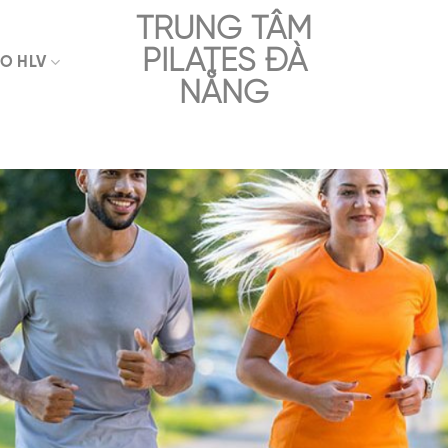
TRUNG TÂM
PILATES ĐÀ
O HLV
NẴNG