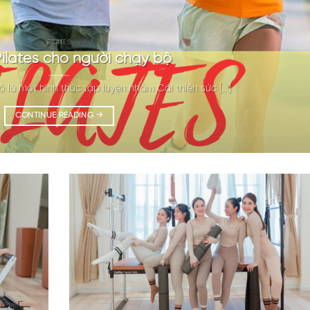
PILATES
 Pilates cho người chạy bộ
 là một hình thức tập luyện nhằm Cải thiện sức [...]
CONTINUE READING
→