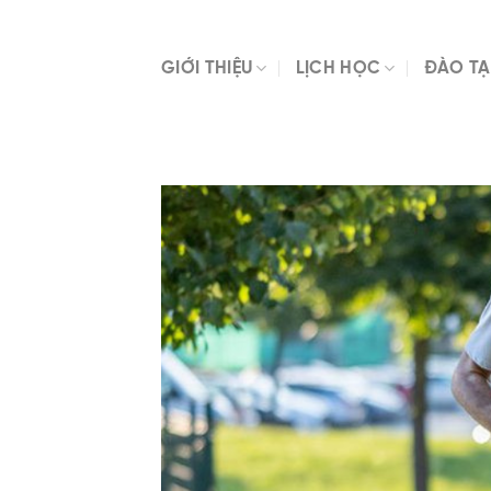
Skip
to
content
GIỚI THIỆU
LỊCH HỌC
ĐÀO TẠ