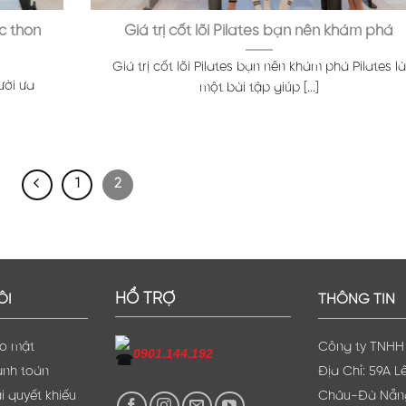
c thon
Giá trị cốt lõi Pilates bạn nên khám phá
Giá trị cốt lõi Pilates bạn nên khám phá Pilates là
ười ưa
một bài tập giúp [...]
1
2
HỔ TRỢ
ÔI
THÔNG TIN
ảo mật
Công ty TNHH 
0901.144.192
anh toán
Địa Chỉ: 59A L
i quyết khiếu
Châu-Đà Nẵn