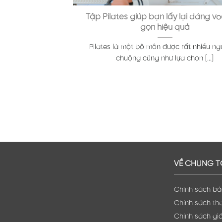
Tập Pilates giúp bạn lấy lại dáng vó
gọn hiệu quả
Pilates là một bộ môn được rất nhiều ng
chuộng cũng như lựa chọn [...]
VỀ CHÚNG T
Chính sách b
Chính sách th
Chính sách giả