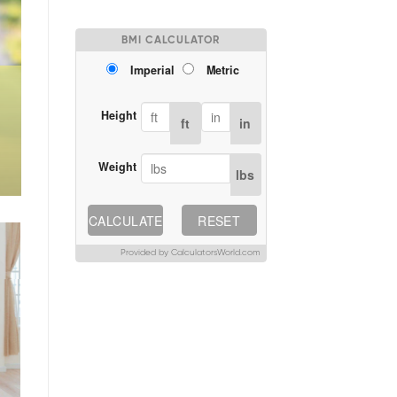
BMI CALCULATOR
Imperial
Metric
Height
ft
in
Weight
lbs
CALCULATE
RESET
Provided by CalculatorsWorld.com