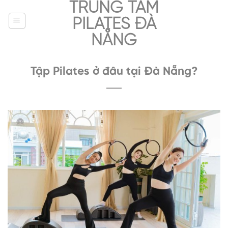
TRUNG TÂM
Skip
to
PILATES ĐÀ
content
NẴNG
Tập Pilates ở đâu tại Đà Nẵng?