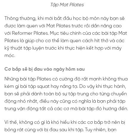
Tập Mat Pilates
Thông thường, khi mới bắt đầu học bộ môn này bạn sẽ
được làm quen với Mat Pilates trước rồi dần nâng cao
với Reformer Pilates. Mục tiêu chính của các bài tập Mat
Pilates là giúp cho cơ thể làm quen cách hít thở và các
kỹ thuật tập luyện trước khi thực hiện kết hợp với máy
móc.
Cơ bắp sẽ bị đau vào ngày hôm sau
Những bài tập Pilates có cường độ rất mạnh không thua
kém gì bài tập squat hay nâng tạ. Do vậy khi thực hành,
bạn sẽ phải dành toàn bộ sự tập trung cho từng chuyển
động nhỏ nhất, điều này cũng có nghĩa là bạn phải tập
trung vận động tất cả các cơ mà bài tập đó hướng đến.
Vì thế, không có gì là khó hiểu khi các cơ bắp trở nên bị
bỏng rát cùng với bị đau sau khi tập. Tuy nhiên, bạn