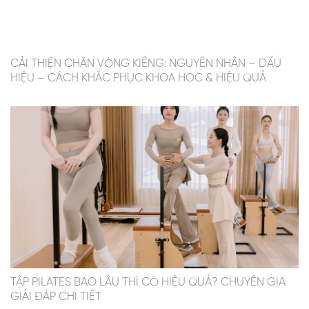
CẢI THIỆN CHÂN VÒNG KIỀNG: NGUYÊN NHÂN – DẤU
HIỆU – CÁCH KHẮC PHỤC KHOA HỌC & HIỆU QUẢ
TẬP PILATES BAO LÂU THÌ CÓ HIỆU QUẢ? CHUYÊN GIA
GIẢI ĐÁP CHI TIẾT