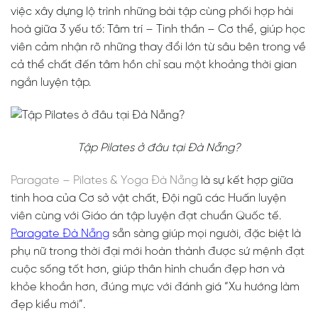
việc xây dựng lộ trình những bài tập cùng phối hợp hài
hoà giữa 3 yếu tố: Tâm trí – Tinh thần – Cơ thể, giúp học
viên cảm nhận rõ những thay đổi lớn từ sâu bên trong về
cả thể chất đến tâm hồn chỉ sau một khoảng thời gian
ngắn luyện tập.
Tập Pilates ở đâu tại Đà Nẵng?
Paragate – Pilates & Yoga Đà Nẵng
là sự kết hợp giữa
tinh hoa của Cơ sở vật chất, Đội ngũ các Huấn luyện
viên cùng với Giáo án tập luyện đạt chuẩn Quốc tế.
Paragate Đà Nẵng
sẵn sàng giúp mọi người, đặc biệt là
phụ nữ trong thời đại mới hoàn thành được sứ mệnh đạt
cuộc sống tốt hơn, giúp thân hình chuẩn đẹp hơn và
khỏe khoắn hơn, đúng mực với đánh giá “Xu hướng làm
đẹp kiểu mới”.