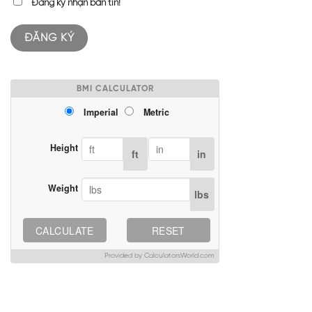
Đăng ký nhận bản tin!
BMI CALCULATOR
Imperial
Metric
Height
ft
in
Weight
lbs
CALCULATE
RESET
Provided by CalculatorsWorld.com