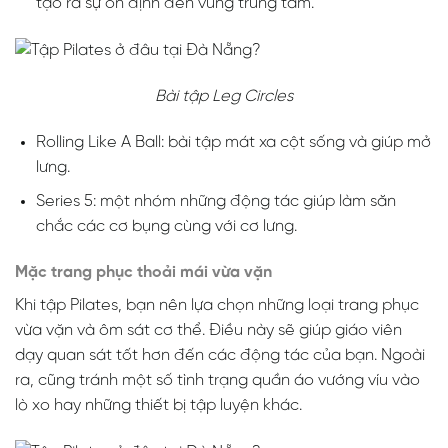
tạo ra sự ổn định đến vùng trung tâm.
Bài tập Leg Circles
Rolling Like A Ball: bài tập mát xa cột sống và giúp mở
lưng.
Series 5: một nhóm những động tác giúp làm săn
chắc các cơ bụng cùng với cơ lưng.
Mặc trang phục thoải mái vừa vặn
Khi tập Pilates, bạn nên lựa chọn những loại trang phục
vừa vặn và ôm sát cơ thể. Điều này sẽ giúp giáo viên
dạy quan sát tốt hơn đến các động tác của bạn. Ngoài
ra, cũng tránh một số tình trạng quần áo vướng víu vào
lò xo hay những thiết bị tập luyện khác.