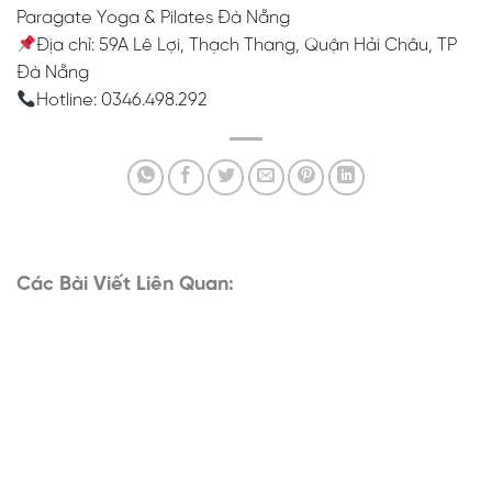
Paragate Yoga & Pilates Đà Nẵng
Địa chỉ: 59A Lê Lợi, Thạch Thang, Quận Hải Châu, TP
Đà Nẵng
Hotline: 0346.498.292
Các Bài Viết Liên Quan: